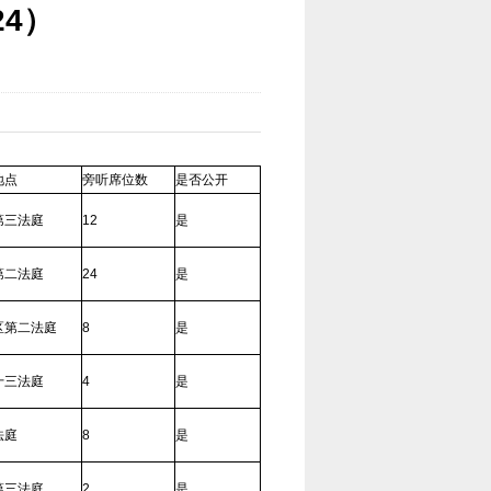
24）
地点
旁听席位数
是否公开
第三法庭
12
是
第二法庭
24
是
区第二法庭
8
是
十三法庭
4
是
法庭
8
是
第三法庭
2
是