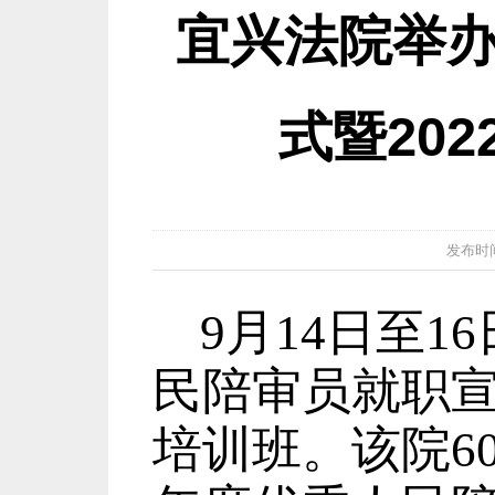
宜兴法院举
式暨20
发布时间：2
9
月
14
日至
16
民陪审员就职
培训班。该院
6